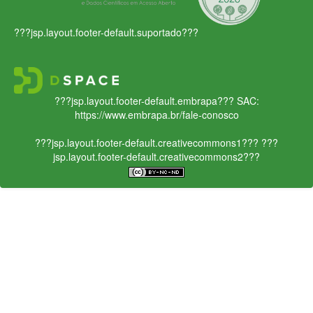
???jsp.layout.footer-default.suportado???
???jsp.layout.footer-default.embrapa???
SAC:
https://www.embrapa.br/fale-conosco
???jsp.layout.footer-default.creativecommons1???
???
jsp.layout.footer-default.creativecommons2???