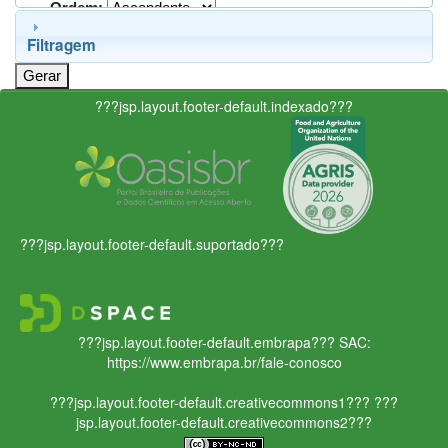
Ordem:
Filtragem
???jsp.layout.footer-default.indexado???
???jsp.layout.footer-default.suportado???
???jsp.layout.footer-default.embrapa???
SAC:
https://www.embrapa.br/fale-conosco
???jsp.layout.footer-default.creativecommons1???
???
jsp.layout.footer-default.creativecommons2???