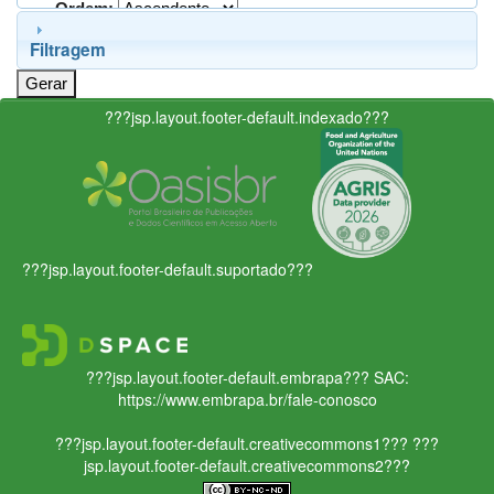
Ordem:
Filtragem
???jsp.layout.footer-default.indexado???
???jsp.layout.footer-default.suportado???
???jsp.layout.footer-default.embrapa???
SAC:
https://www.embrapa.br/fale-conosco
???jsp.layout.footer-default.creativecommons1???
???
jsp.layout.footer-default.creativecommons2???