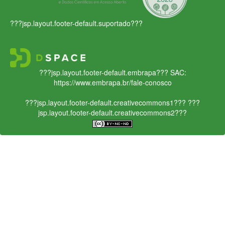
???jsp.layout.footer-default.suportado???
???jsp.layout.footer-default.embrapa???
SAC:
https://www.embrapa.br/fale-conosco
???jsp.layout.footer-default.creativecommons1???
???
jsp.layout.footer-default.creativecommons2???