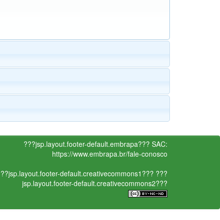
???jsp.layout.footer-default.embrapa???
SAC:
https://www.embrapa.br/fale-conosco
??jsp.layout.footer-default.creativecommons1???
???
jsp.layout.footer-default.creativecommons2???