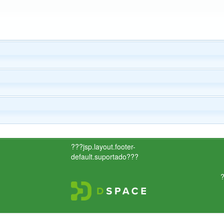
???jsp.layout.footer-
default.suportado???
?