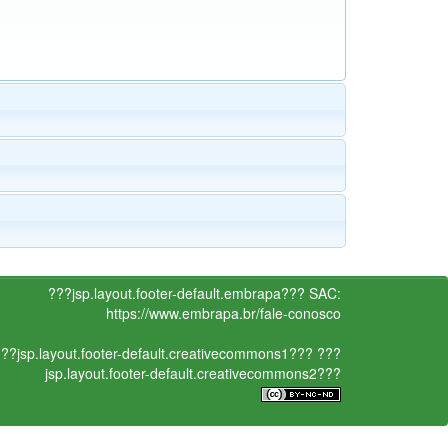
???jsp.layout.footer-default.embrapa???
SAC:
https://www.embrapa.br/fale-conosco
??jsp.layout.footer-default.creativecommons1???
???
jsp.layout.footer-default.creativecommons2???