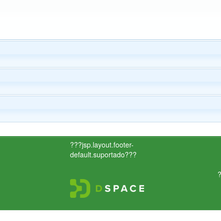
???jsp.layout.footer-
default.suportado???
?