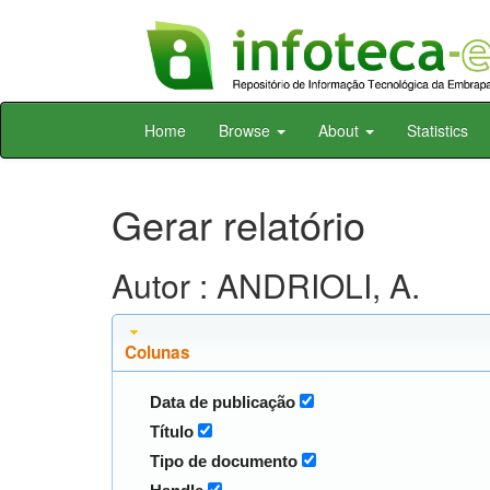
Skip
Home
Browse
About
Statistics
navigation
Gerar relatório
Autor : ANDRIOLI, A.
Colunas
Data de publicação
Título
Tipo de documento