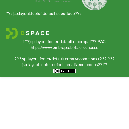
???jsp.layout.footer-default.suportado???
???jsp.layout.footer-default.embrapa???
SAC:
https://www.embrapa.br/fale-conosco
???jsp.layout.footer-default.creativecommons1???
???
jsp.layout.footer-default.creativecommons2???