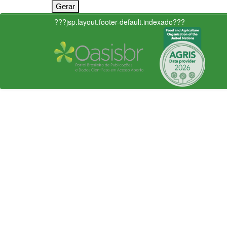
???jsp.layout.footer-default.indexado???