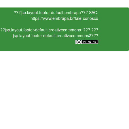
???jsp.layout.footer-default.embrapa???
SAC:
https://www.embrapa.br/fale-conosco
??jsp.layout.footer-default.creativecommons1???
???
jsp.layout.footer-default.creativecommons2???