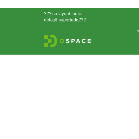
???jsp.layout.footer-
default.suportado???
?