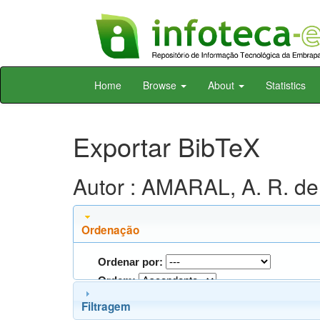
Skip
Home
Browse
About
Statistics
navigation
Exportar BibTeX
Autor : AMARAL, A. R. de
Ordenação
Ordenar por:
Ordem:
Filtragem