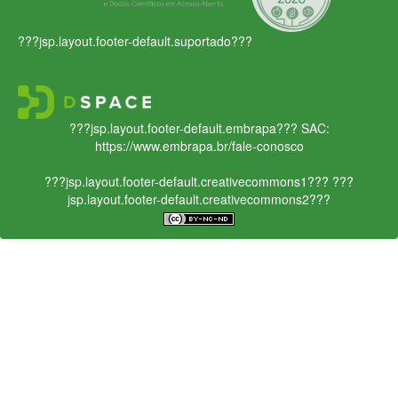
???jsp.layout.footer-default.suportado???
???jsp.layout.footer-default.embrapa???
SAC:
https://www.embrapa.br/fale-conosco
???jsp.layout.footer-default.creativecommons1???
???
jsp.layout.footer-default.creativecommons2???