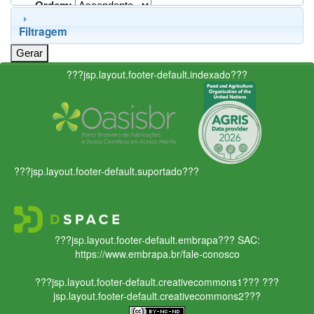
Ordem:
Filtragem
???jsp.layout.footer-default.indexado???
???jsp.layout.footer-default.suportado???
???jsp.layout.footer-default.embrapa???
SAC:
https://www.embrapa.br/fale-conosco
???jsp.layout.footer-default.creativecommons1???
???
jsp.layout.footer-default.creativecommons2???