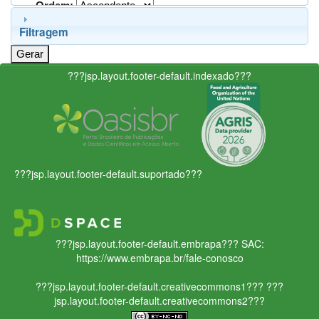
Ordem:
Filtragem
???jsp.layout.footer-default.indexado???
???jsp.layout.footer-default.suportado???
???jsp.layout.footer-default.embrapa???
SAC:
https://www.embrapa.br/fale-conosco
???jsp.layout.footer-default.creativecommons1???
???
jsp.layout.footer-default.creativecommons2???