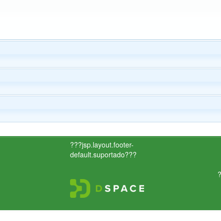
???jsp.layout.footer-
default.suportado???
?