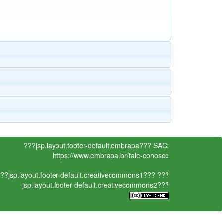
???jsp.layout.footer-default.embrapa???
SAC:
https://www.embrapa.br/fale-conosco
??jsp.layout.footer-default.creativecommons1???
???
jsp.layout.footer-default.creativecommons2???