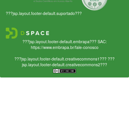
???jsp.layout.footer-default.suportado???
???jsp.layout.footer-default.embrapa???
SAC:
https://www.embrapa.br/fale-conosco
???jsp.layout.footer-default.creativecommons1???
???
jsp.layout.footer-default.creativecommons2???