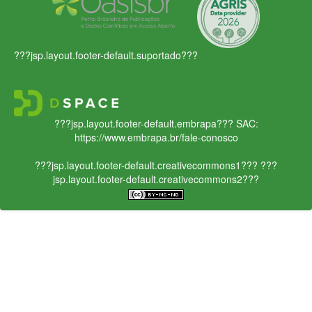
???jsp.layout.footer-default.suportado???
???jsp.layout.footer-default.embrapa???
SAC:
https://www.embrapa.br/fale-conosco
???jsp.layout.footer-default.creativecommons1???
???
jsp.layout.footer-default.creativecommons2???