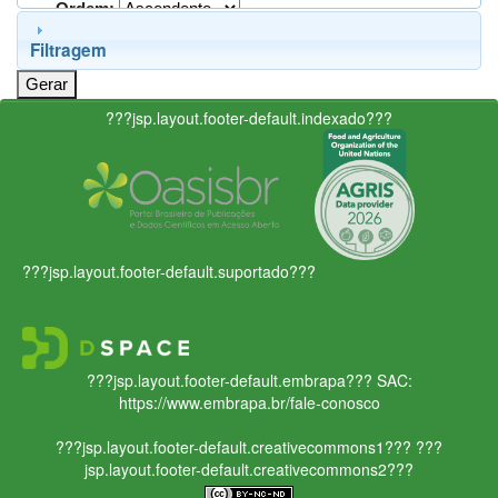
Ordem:
Filtragem
???jsp.layout.footer-default.indexado???
???jsp.layout.footer-default.suportado???
???jsp.layout.footer-default.embrapa???
SAC:
https://www.embrapa.br/fale-conosco
???jsp.layout.footer-default.creativecommons1???
???
jsp.layout.footer-default.creativecommons2???