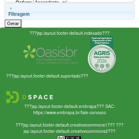
Ordem:
Filtragem
???jsp.layout.footer-default.indexado???
???jsp.layout.footer-default.suportado???
???jsp.layout.footer-default.embrapa???
SAC:
https://www.embrapa.br/fale-conosco
???jsp.layout.footer-default.creativecommons1???
???
jsp.layout.footer-default.creativecommons2???