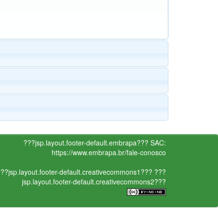
???jsp.layout.footer-default.embrapa???
SAC:
https://www.embrapa.br/fale-conosco
??jsp.layout.footer-default.creativecommons1???
???
jsp.layout.footer-default.creativecommons2???