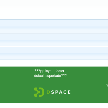
???jsp.layout.footer-
default.suportado???
?