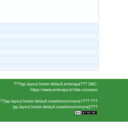
???jsp.layout.footer-default.embrapa???
SAC:
https://www.embrapa.br/fale-conosco
??jsp.layout.footer-default.creativecommons1???
???
jsp.layout.footer-default.creativecommons2???