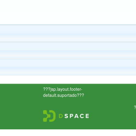
???jsp.layout.footer-
default.suportado???
?