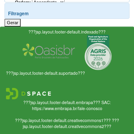
Ordem:
Filtragem
???jsp.layout.footer-default.indexado???
???jsp.layout.footer-default.suportado???
???jsp.layout.footer-default.embrapa???
SAC:
https://www.embrapa.br/fale-conosco
???jsp.layout.footer-default.creativecommons1???
???
jsp.layout.footer-default.creativecommons2???