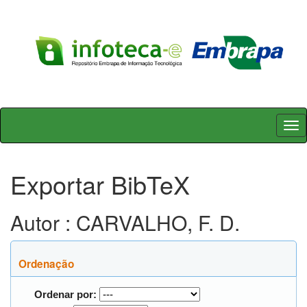
Skip
navigation
Exportar BibTeX
Autor : CARVALHO, F. D.
Ordenação
Ordenar por: