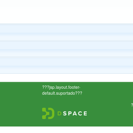
???jsp.layout.footer-
default.suportado???
?