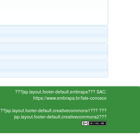
???jsp.layout.footer-default.embrapa???
SAC:
https://www.embrapa.br/fale-conosco
??jsp.layout.footer-default.creativecommons1???
???
jsp.layout.footer-default.creativecommons2???