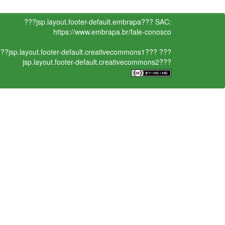
???jsp.layout.footer-default.embrapa???
SAC:
https://www.embrapa.br/fale-conosco
??jsp.layout.footer-default.creativecommons1???
???
jsp.layout.footer-default.creativecommons2???