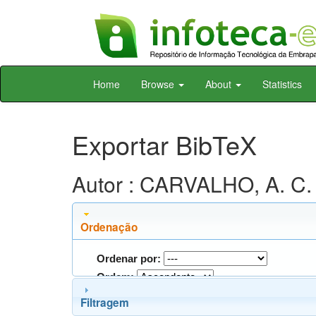
Skip
Home
Browse
About
Statistics
navigation
Exportar BibTeX
Autor : CARVALHO, A. C. 
Ordenação
Ordenar por:
Ordem:
Filtragem