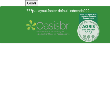
???jsp.layout.footer-default.indexado???