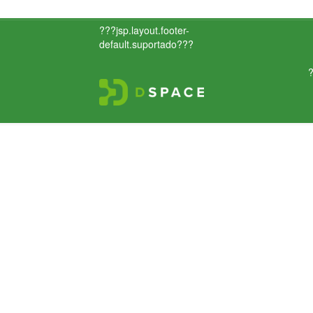
???jsp.layout.footer-
default.suportado???
?