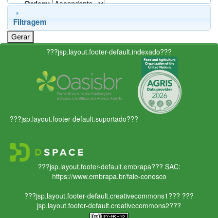
Ordem:
Filtragem
???jsp.layout.footer-default.indexado???
???jsp.layout.footer-default.suportado???
???jsp.layout.footer-default.embrapa???
SAC:
https://www.embrapa.br/fale-conosco
???jsp.layout.footer-default.creativecommons1???
???
jsp.layout.footer-default.creativecommons2???