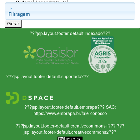
Ordem:
Filtragem
???jsp.layout.footer-default.indexado???
???jsp.layout.footer-default.suportado???
???jsp.layout.footer-default.embrapa???
SAC:
https://www.embrapa.br/fale-conosco
???jsp.layout.footer-default.creativecommons1???
???
jsp.layout.footer-default.creativecommons2???