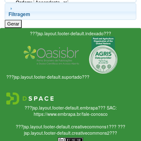
Ordem:
Filtragem
???jsp.layout.footer-default.indexado???
???jsp.layout.footer-default.suportado???
???jsp.layout.footer-default.embrapa???
SAC:
https://www.embrapa.br/fale-conosco
???jsp.layout.footer-default.creativecommons1???
???
jsp.layout.footer-default.creativecommons2???