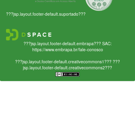
???jsp.layout.footer-default.suportado???
???jsp.layout.footer-default.embrapa???
SAC:
https://www.embrapa.br/fale-conosco
???jsp.layout.footer-default.creativecommons1???
???
jsp.layout.footer-default.creativecommons2???