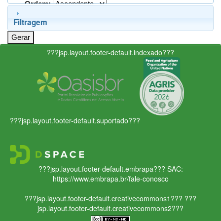
Ordem:
Filtragem
???jsp.layout.footer-default.indexado???
???jsp.layout.footer-default.suportado???
???jsp.layout.footer-default.embrapa???
SAC:
https://www.embrapa.br/fale-conosco
???jsp.layout.footer-default.creativecommons1???
???
jsp.layout.footer-default.creativecommons2???