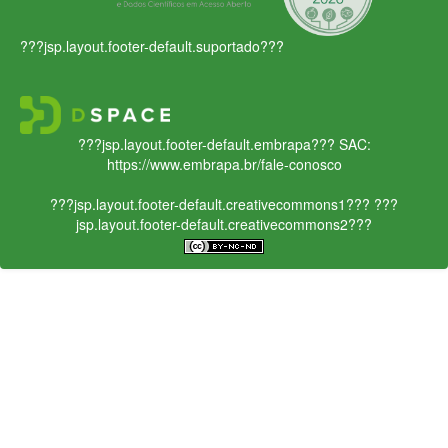
???jsp.layout.footer-default.suportado???
???jsp.layout.footer-default.embrapa???
SAC:
https://www.embrapa.br/fale-conosco
???jsp.layout.footer-default.creativecommons1???
???
jsp.layout.footer-default.creativecommons2???