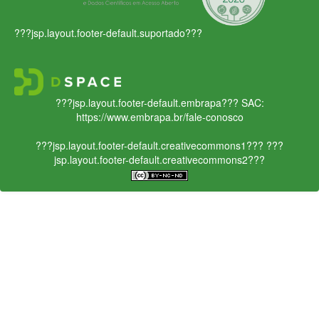
???jsp.layout.footer-default.suportado???
???jsp.layout.footer-default.embrapa???
SAC:
https://www.embrapa.br/fale-conosco
???jsp.layout.footer-default.creativecommons1???
???
jsp.layout.footer-default.creativecommons2???