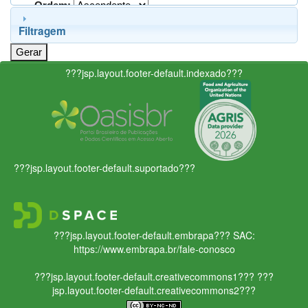
Ordem:
Filtragem
???jsp.layout.footer-default.indexado???
???jsp.layout.footer-default.suportado???
???jsp.layout.footer-default.embrapa???
SAC:
https://www.embrapa.br/fale-conosco
???jsp.layout.footer-default.creativecommons1???
???
jsp.layout.footer-default.creativecommons2???