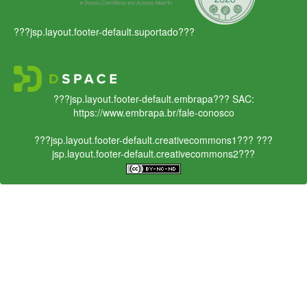
???jsp.layout.footer-default.suportado???
???jsp.layout.footer-default.embrapa???
SAC:
https://www.embrapa.br/fale-conosco
???jsp.layout.footer-default.creativecommons1???
???
jsp.layout.footer-default.creativecommons2???