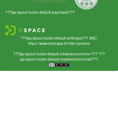
???jsp.layout.footer-default.suportado???
???jsp.layout.footer-default.embrapa???
SAC:
https://www.embrapa.br/fale-conosco
???jsp.layout.footer-default.creativecommons1???
???
jsp.layout.footer-default.creativecommons2???