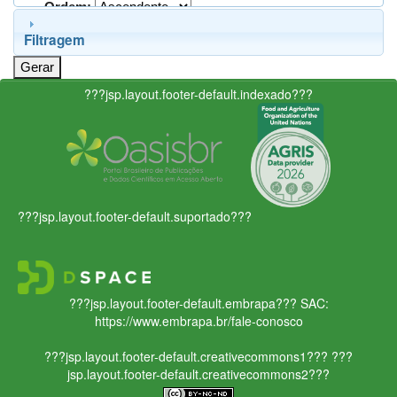
Ordem:
Filtragem
???jsp.layout.footer-default.indexado???
???jsp.layout.footer-default.suportado???
???jsp.layout.footer-default.embrapa???
SAC:
https://www.embrapa.br/fale-conosco
???jsp.layout.footer-default.creativecommons1???
???
jsp.layout.footer-default.creativecommons2???