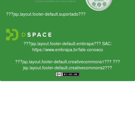
???jsp.layout.footer-default.suportado???
???jsp.layout.footer-default.embrapa???
SAC:
https://www.embrapa.br/fale-conosco
???jsp.layout.footer-default.creativecommons1???
???
jsp.layout.footer-default.creativecommons2???