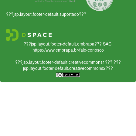
???jsp.layout.footer-default.suportado???
???jsp.layout.footer-default.embrapa???
SAC:
https://www.embrapa.br/fale-conosco
???jsp.layout.footer-default.creativecommons1???
???
jsp.layout.footer-default.creativecommons2???