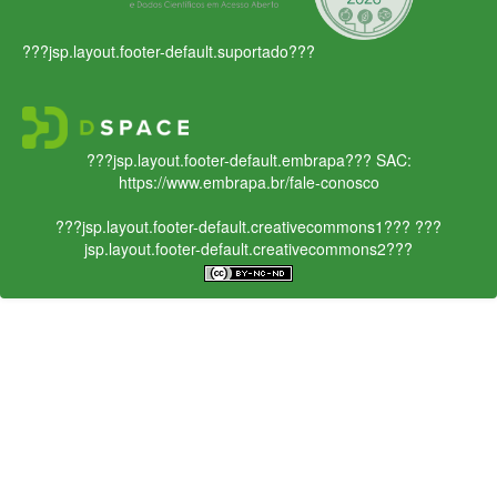
???jsp.layout.footer-default.suportado???
???jsp.layout.footer-default.embrapa???
SAC:
https://www.embrapa.br/fale-conosco
???jsp.layout.footer-default.creativecommons1???
???
jsp.layout.footer-default.creativecommons2???