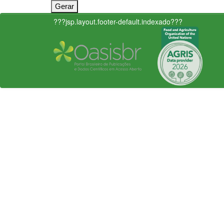
???jsp.layout.footer-default.indexado???