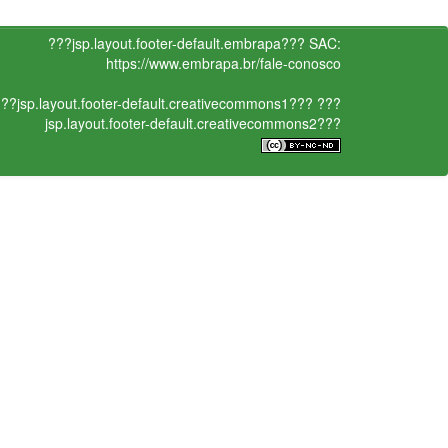
???jsp.layout.footer-default.embrapa???
SAC:
https://www.embrapa.br/fale-conosco
??jsp.layout.footer-default.creativecommons1???
???
jsp.layout.footer-default.creativecommons2???