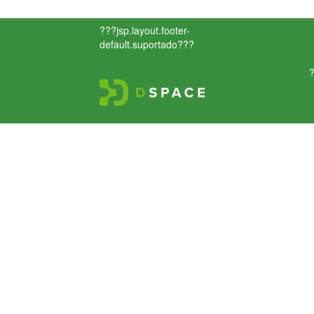
???jsp.layout.footer-
default.suportado???
?