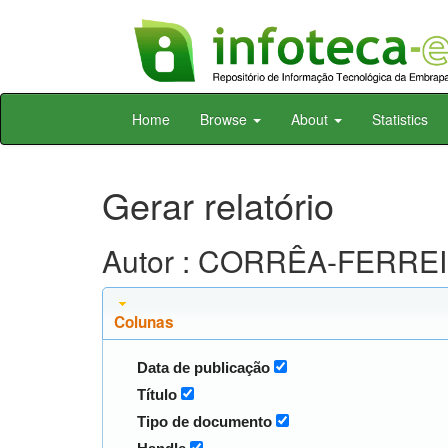
Skip
Home
Browse
About
Statistics
navigation
Gerar relatório
Autor : CORRÊA-FERREIR
Colunas
Data de publicação
Título
Tipo de documento