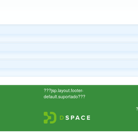
???jsp.layout.footer-
default.suportado???
?