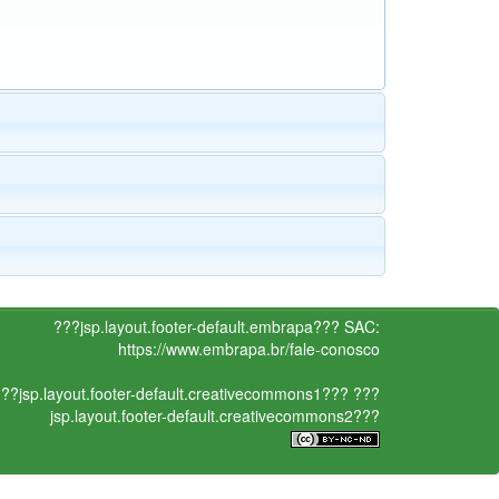
???jsp.layout.footer-default.embrapa???
SAC:
https://www.embrapa.br/fale-conosco
??jsp.layout.footer-default.creativecommons1???
???
jsp.layout.footer-default.creativecommons2???