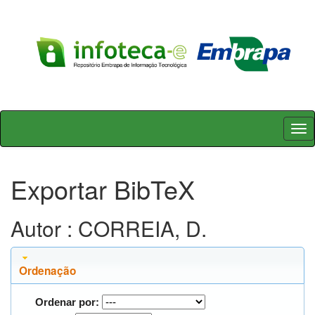
Skip
navigation
Exportar BibTeX
Autor : CORREIA, D.
Ordenação
Ordenar por: