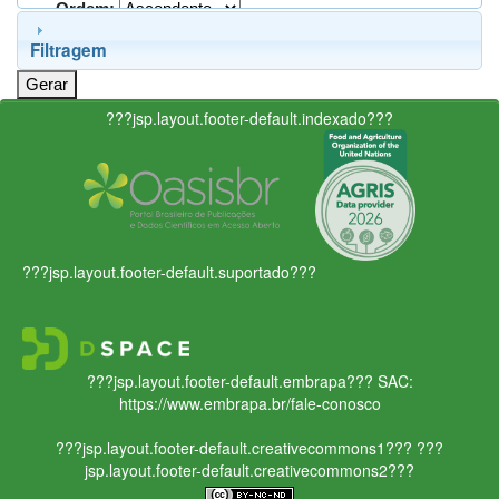
Ordem:
Filtragem
???jsp.layout.footer-default.indexado???
???jsp.layout.footer-default.suportado???
???jsp.layout.footer-default.embrapa???
SAC:
https://www.embrapa.br/fale-conosco
???jsp.layout.footer-default.creativecommons1???
???
jsp.layout.footer-default.creativecommons2???