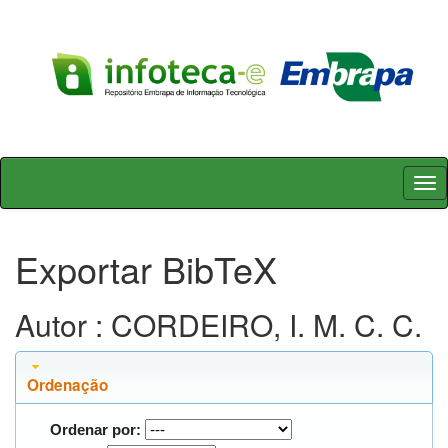
Skip
navigation
Exportar BibTeX
Autor : CORDEIRO, I. M. C. C.
Ordenação
Ordenar por: