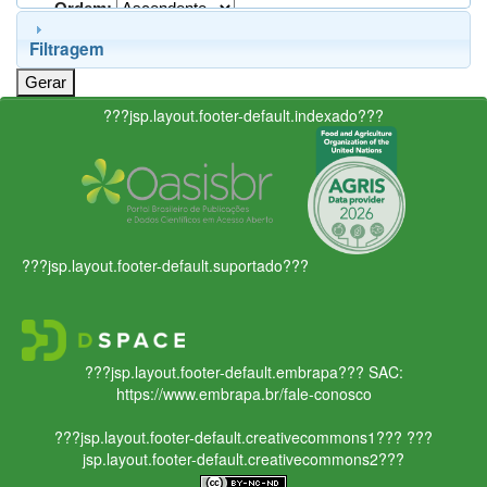
Ordem:
Filtragem
???jsp.layout.footer-default.indexado???
???jsp.layout.footer-default.suportado???
???jsp.layout.footer-default.embrapa???
SAC:
https://www.embrapa.br/fale-conosco
???jsp.layout.footer-default.creativecommons1???
???
jsp.layout.footer-default.creativecommons2???