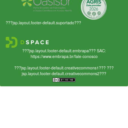
???jsp.layout.footer-default.suportado???
???jsp.layout.footer-default.embrapa???
SAC:
https://www.embrapa.br/fale-conosco
???jsp.layout.footer-default.creativecommons1???
???
jsp.layout.footer-default.creativecommons2???