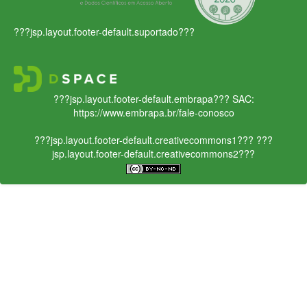
???jsp.layout.footer-default.suportado???
???jsp.layout.footer-default.embrapa???
SAC:
https://www.embrapa.br/fale-conosco
???jsp.layout.footer-default.creativecommons1???
???
jsp.layout.footer-default.creativecommons2???