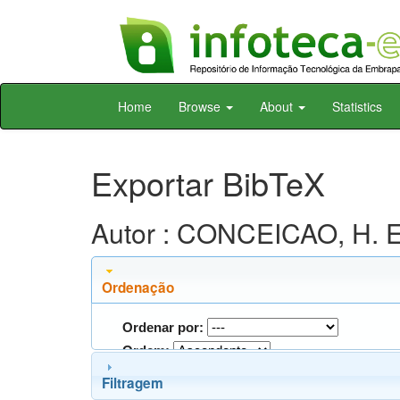
Skip
Home
Browse
About
Statistics
navigation
Exportar BibTeX
Autor : CONCEICAO, H. E
Ordenação
Ordenar por:
Ordem:
Filtragem