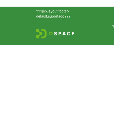
???jsp.layout.footer-
default.suportado???
?