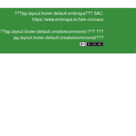
???jsp.layout.footer-default.embrapa???
SAC:
https://www.embrapa.br/fale-conosco
??jsp.layout.footer-default.creativecommons1???
???
jsp.layout.footer-default.creativecommons2???