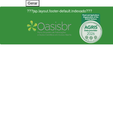
???jsp.layout.footer-default.indexado???