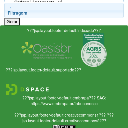
Ordem:
Filtragem
???jsp.layout.footer-default.indexado???
???jsp.layout.footer-default.suportado???
???jsp.layout.footer-default.embrapa???
SAC:
https://www.embrapa.br/fale-conosco
???jsp.layout.footer-default.creativecommons1???
???
jsp.layout.footer-default.creativecommons2???