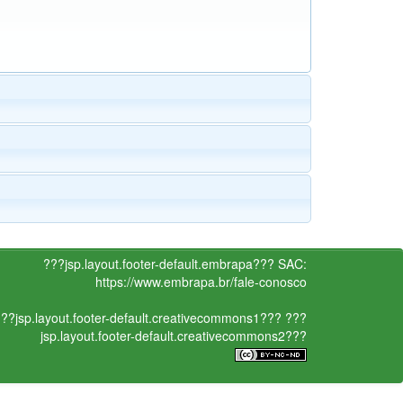
???jsp.layout.footer-default.embrapa???
SAC:
https://www.embrapa.br/fale-conosco
??jsp.layout.footer-default.creativecommons1???
???
jsp.layout.footer-default.creativecommons2???