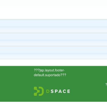
???jsp.layout.footer-
default.suportado???
?