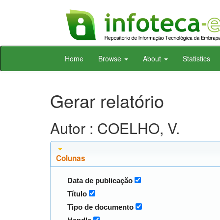
Skip
Home
Browse
About
Statistics
navigation
Gerar relatório
Autor : COELHO, V.
Colunas
Data de publicação
Título
Tipo de documento