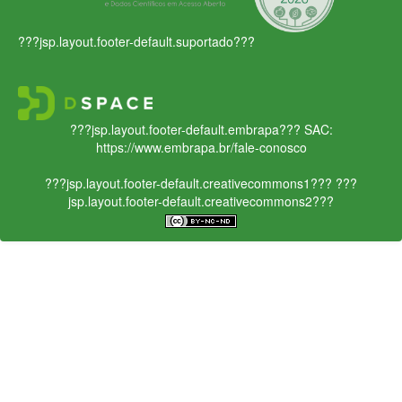
???jsp.layout.footer-default.suportado???
???jsp.layout.footer-default.embrapa???
SAC:
https://www.embrapa.br/fale-conosco
???jsp.layout.footer-default.creativecommons1???
???
jsp.layout.footer-default.creativecommons2???