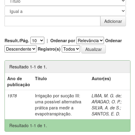
Result./Pág.
|
Ordenar por
Ordenar
Registro(s)
Resultado 1-1 de 1.
Ano de
Título
Autor(es)
publicação
1978
Irrigação por sucção III:
LIMA, M. G. de
;
uma possível alternativa
ARAGAO, O. P.
;
prática para medir a
SILVA, A. de S.
;
evapotranspiração.
SANTOS, E. D.
Resultado 1-1 de 1.