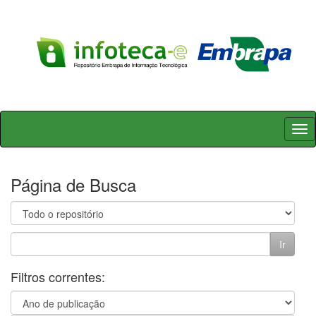
Skip
navigation
Página de Busca
Filtros correntes: