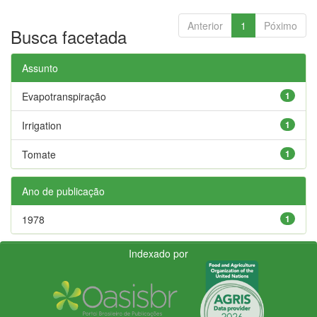
Anterior
1
Póximo
Busca facetada
Assunto
Evapotranspiração
1
Irrigation
1
Tomate
1
Ano de publicação
1978
1
Indexado por