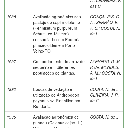
A.
;
LEÔNIDAS, F.
das C.
1988
Avaliação agronômica sob
GONÇALVES, C.
pastejo de capim-elefante
A.
;
SERRÃO, E.
(Pennisetum purpureum
A. S.
;
COSTA, N.
Schum. cv. Mineiro)
de L.
consorciado com Pueraria
phaseoloides em Porto
Velho-RO.
1997
Comportamento do arroz de
AZEVEDO, D. M.
sequeiro em diferentes
P. de
;
MENDES,
populações de plantas.
A. M.
;
COSTA, N.
de L.
1992
Épocas de vedação e
COSTA, N. de L.
;
utilização de Andropogon
OLIVEIRA, J. R.
gayanus cv. Planaltina em
da C.
Rondônia.
1995
Avaliação agronômica de
COSTA, N. de L.
guandu (Cajanus cajan (L.)