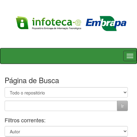
Skip
navigation
Página de Busca
Filtros correntes: