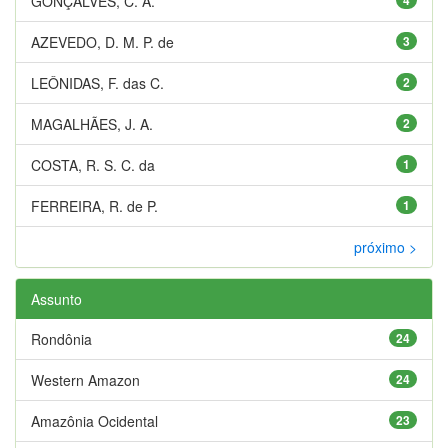
GONÇALVES, C. A.
AZEVEDO, D. M. P. de
3
LEÔNIDAS, F. das C.
2
MAGALHÃES, J. A.
2
COSTA, R. S. C. da
1
FERREIRA, R. de P.
1
próximo >
Assunto
Rondônia
24
Western Amazon
24
Amazônia Ocidental
23