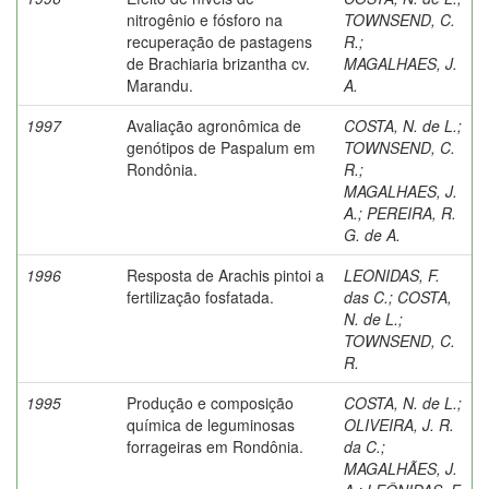
nitrogênio e fósforo na
TOWNSEND, C.
recuperação de pastagens
R.
;
de Brachiaria brizantha cv.
MAGALHAES, J.
Marandu.
A.
1997
Avaliação agronômica de
COSTA, N. de L.
;
genótipos de Paspalum em
TOWNSEND, C.
Rondônia.
R.
;
MAGALHAES, J.
A.
;
PEREIRA, R.
G. de A.
1996
Resposta de Arachis pintoi a
LEONIDAS, F.
fertilização fosfatada.
das C.
;
COSTA,
N. de L.
;
TOWNSEND, C.
R.
1995
Produção e composição
COSTA, N. de L.
;
química de leguminosas
OLIVEIRA, J. R.
forrageiras em Rondônia.
da C.
;
MAGALHÃES, J.