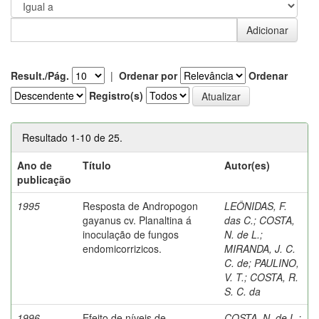
Result./Pág.
|
Ordenar por
Ordenar
Registro(s)
Resultado 1-10 de 25.
Ano de
Título
Autor(es)
publicação
1995
Resposta de Andropogon
LEÔNIDAS, F.
gayanus cv. Planaltina á
das C.
;
COSTA,
inoculação de fungos
N. de L.
;
endomicorrizicos.
MIRANDA, J. C.
C. de
;
PAULINO,
V. T.
;
COSTA, R.
S. C. da
1996
Efeito de níveis de
COSTA, N. de L.
;