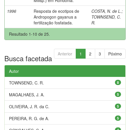
Millsp.) em Rondônia.
1996
Resposta de ecotipos de
COSTA, N. de L.
;
Andropogon gayanus a
TOWNSEND, C.
fertilização fosfatada.
R.
Resultado 1-10 de 25.
Anterior
1
2
3
Póximo
Busca facetada
Autor
TOWNSEND, C. R.
8
MAGALHAES, J. A.
5
OLIVEIRA, J. R. da C.
5
PEREIRA, R. G. de A.
5
4