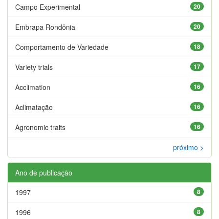
Campo Experimental
20
Embrapa Rondônia
20
Comportamento de Variedade
18
Variety trials
17
Acclimation
16
Aclimatação
16
Agronomic traits
16
próximo >
Ano de publicação
1997
8
1996
8