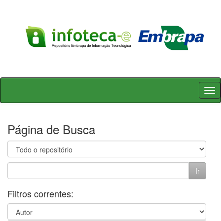
Skip
navigation
Página de Busca
Filtros correntes: