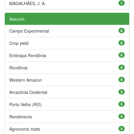
MAGALHÃES, J. A.
1
Assunto
Campo Experimental
6
Crop yield
6
Embrapa Rondônia
6
Rondônia
6
Western Amazon
6
Amazônia Ocidental
5
Porto Velho (RO)
5
Rendimento
5
Agronomic traits
4