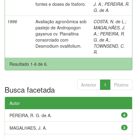
fontes e doses de fósforo.
J. A.
;
PEREIRA, R.
G. de A.
1996
Avaliação agronômica sob
COSTA, N. de L.
;
pastejo de Andropogon
MAGALHÃES, J.
gayanus cv. Planaltina
A.
;
PEREIRA, R.
consorciado com
G. de A.
;
Desmodium ovalifolium.
TOWNSEND, C.
R.
Resultado 1-6 de 6.
Anterior
1
Póximo
Busca facetada
Autor
PEREIRA, R. G. de A.
4
MAGALHAES, J. A.
3