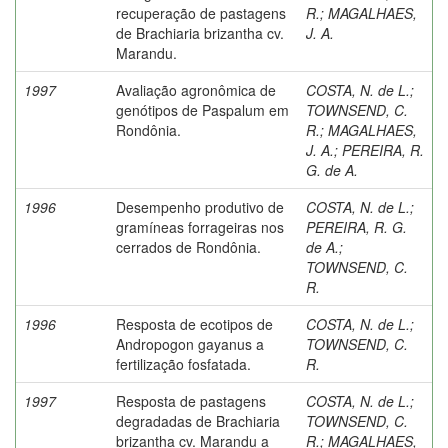
recuperação de pastagens
R.
;
MAGALHAES,
de Brachiaria brizantha cv.
J. A.
Marandu.
1997
Avaliação agronômica de
COSTA, N. de L.
;
genótipos de Paspalum em
TOWNSEND, C.
Rondônia.
R.
;
MAGALHAES,
J. A.
;
PEREIRA, R.
G. de A.
1996
Desempenho produtivo de
COSTA, N. de L.
;
gramíneas forrageiras nos
PEREIRA, R. G.
cerrados de Rondônia.
de A.
;
TOWNSEND, C.
R.
1996
Resposta de ecotipos de
COSTA, N. de L.
;
Andropogon gayanus a
TOWNSEND, C.
fertilização fosfatada.
R.
1997
Resposta de pastagens
COSTA, N. de L.
;
degradadas de Brachiaria
TOWNSEND, C.
brizantha cv. Marandu a
R.
;
MAGALHAES,