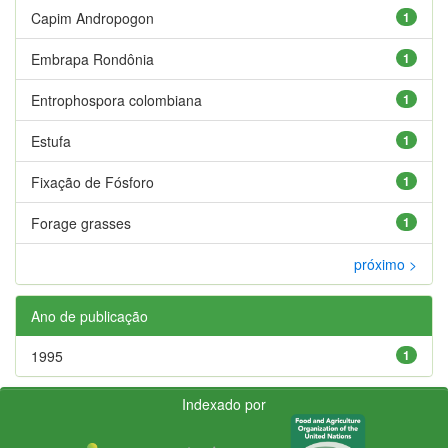
Capim Andropogon
1
Embrapa Rondônia
1
Entrophospora colombiana
1
Estufa
1
Fixação de Fósforo
1
Forage grasses
1
próximo >
Ano de publicação
1995
1
Indexado por