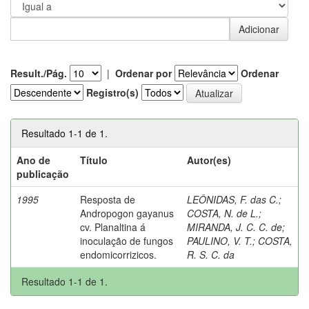
Result./Pág.
|
Ordenar por
Ordenar
Registro(s)
Resultado 1-1 de 1.
Ano de
Título
Autor(es)
publicação
1995
Resposta de
LEÔNIDAS, F. das C.
;
Andropogon gayanus
COSTA, N. de L.
;
cv. Planaltina á
MIRANDA, J. C. C. de
;
inoculação de fungos
PAULINO, V. T.
;
COSTA,
endomicorrizicos.
R. S. C. da
Resultado 1-1 de 1.