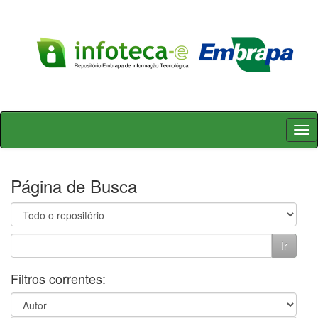
Skip
navigation
Página de Busca
Filtros correntes: