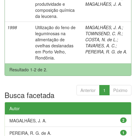
produtividade e
MAGALHÃES, J. A.
composição química
da leucena.
1998
Utilização do feno de
MAGALHÃES, J. A.
;
leguminosas na
TOWNSEND, C. R.
;
alimentação de
COSTA, N. de L.
;
ovelhas deslanadas
TAVARES, A. C.
;
em Porto Velho,
PEREIRA, R. G. de A.
Rondônia.
Resultado 1-2 de 2.
Anterior
1
Póximo
Busca facetada
Autor
MAGALHÃES, J. A.
2
PEREIRA, R. G. de A.
1