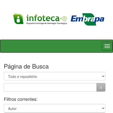
Skip
navigation
Página de Busca
Filtros correntes: